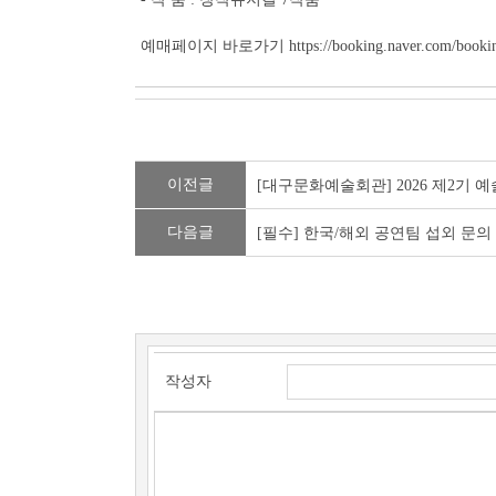
예매페이지 바로가기 https://booking.naver.com/booking/5
이전글
[대구문화예술회관] 2026 제2기
다음글
[필수] 한국/해외 공연팀 섭외 문의
작성자