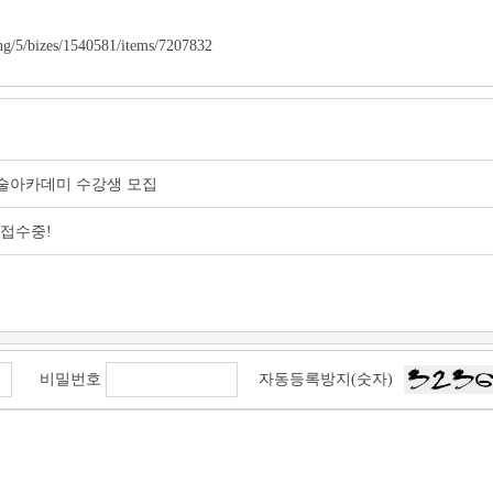
/bizes/1540581/items/7207832
 예술아카데미 수강생 모집
 접수중!
비밀번호
자동등록방지(숫자)